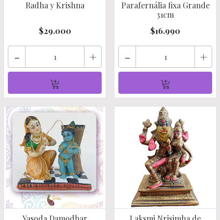
Radha y Krishna
Parafernália fixa Grande
31cm
$29.000
$16.990
-
+
-
+
Yasoda Damodhar
Laksmi Nrisimha de