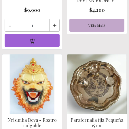
DEVI EN BRONCE ..
$9.900
$4.200
-
+
VEJA MAIS
Nrisimha Deva - Rostro
Parafernalia fija Pequeña
colgable
15 cm