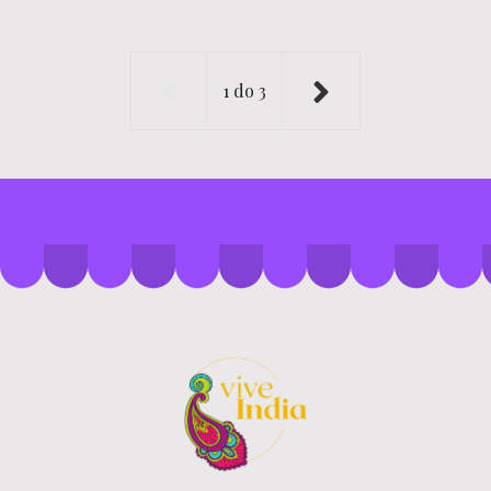
1
do
3