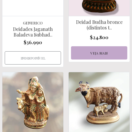
Deidad Budha bronce
GENERICO
(distintos t..
Deidades Jaganath
Baladeva Subhad..
$24.800
$36.990
VEJA MAIS
INDISPONÍVEL