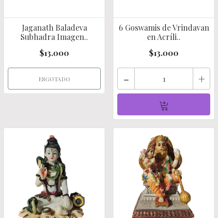
Jaganath Baladeva
6 Goswamis de Vrindavan
Subhadra Imagen..
en Acríli..
$13.000
$13.000
-
+
ESGOTADO