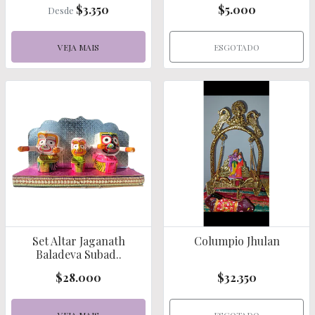
$3.350
$5.000
Desde
VEJA MAIS
ESGOTADO
Set Altar Jaganath
Columpio Jhulan
Baladeva Subad..
$28.000
$32.350