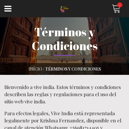
0
Términos y
Condiciones
INÍCIO
/
TÉRMINOS Y CONDICIONES
Bienvenido a vive india. Estos términos y condiciones
describen las reglas y regulaciones para el uso del
sitio web vive india.
Para efectos legales, Vive India está representada
legalmente por Krishna Fernandez, disponible en el
canal de atención Whatsapp: +56981714405 y