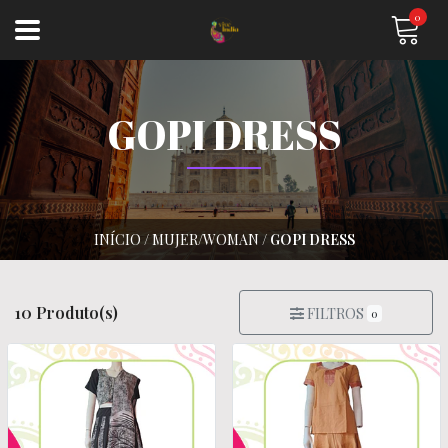
0
GOPI DRESS
INÍCIO
/
MUJER/WOMAN
/
GOPI DRESS
10 Produto(s)
FILTROS
0