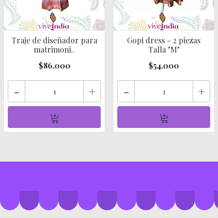
Traje de diseñador para
Gopi dress - 2 piezas
matrimoni..
Talla "M"
$86.000
$54.000
-
+
-
+