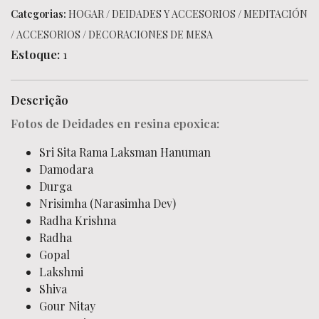
Categorias:
HOGAR
/
DEIDADES Y ACCESORIOS
/
MEDITACIÓN
/
ACCESORIOS
/
DECORACIONES DE MESA
Estoque:
1
Descrição
Fotos de Deidades en resina epoxica:
Sri Sita Rama Laksman Hanuman
Damodara
Durga
Nrisimha (Narasimha Dev)
Radha Krishna
Radha
Gopal
Lakshmi
Shiva
Gour Nitay