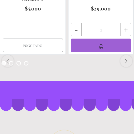
$5.000
$29.000
-
+
ESGOTADO