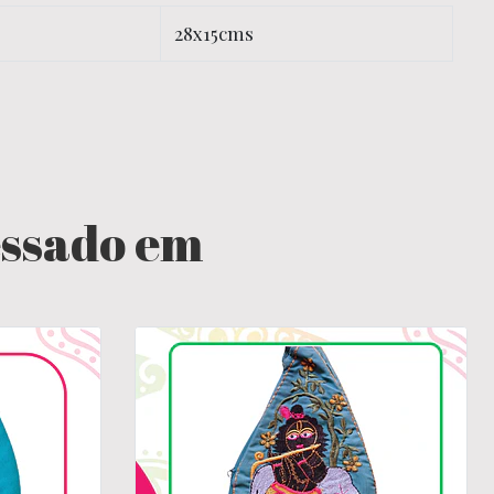
28x15cms
essado em