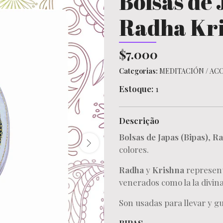
Bolsas de
Radha Kr
$7.000
Categorias:
MEDITACIÓN
/
ACC
Estoque:
1
Descrição
Bolsas de Japas (Bipas)
,
Ra
colores.
Radha
y
Krishna
represent
venerados como la la divina
Son usadas para llevar y g