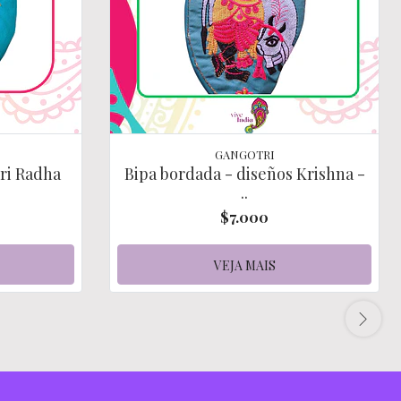
GANGOTRI
ri Radha
Bipa bordada - diseños Krishna -
..
$7.000
VEJA MAIS