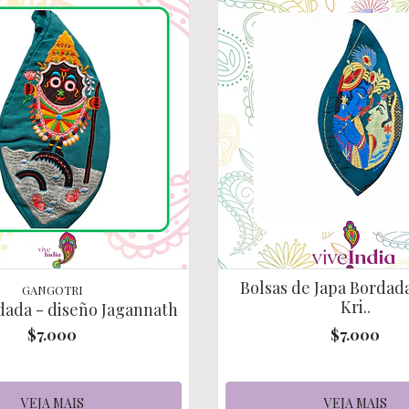
Bolsas de Japa Bordad
GANGOTRI
Kri..
dada - diseño Jagannath
$7.000
$7.000
VEJA MAIS
VEJA MAIS