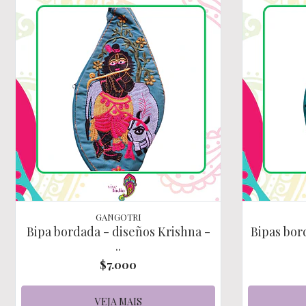
GANGOTRI
Bipa bordada - diseños Krishna -
Bipas bor
..
$7.000
VEJA MAIS