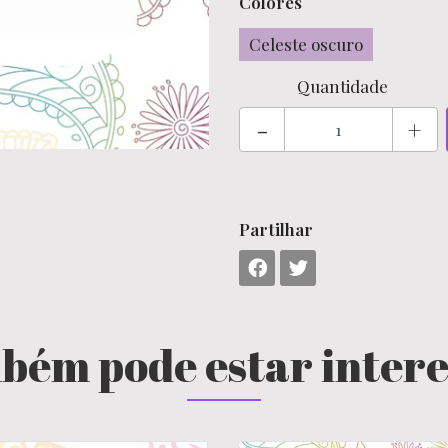
Colores
Celeste oscuro
Quantidade
-
+
Partilhar
bém pode estar inter