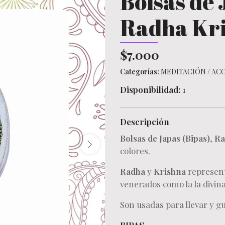
Bolsas de
Radha Kr
$7.000
Categorías:
MEDITACIÓN
/
ACC
Disponibilidad:
1
Descripción
Bolsas de Japas (Bipas)
,
Ra
colores.
Radha
y
Krishna
represent
venerados como la la divina
Son usadas para llevar y g