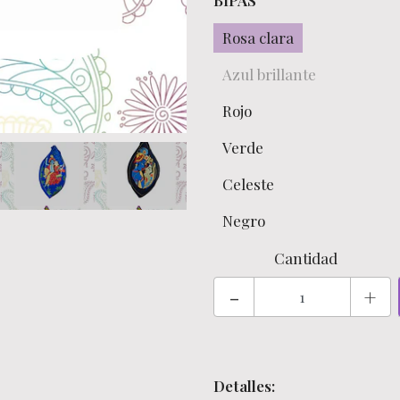
BIPAS
Rosa clara
Azul brillante
Rojo
Verde
Celeste
Negro
Cantidad
-
+
Detalles: