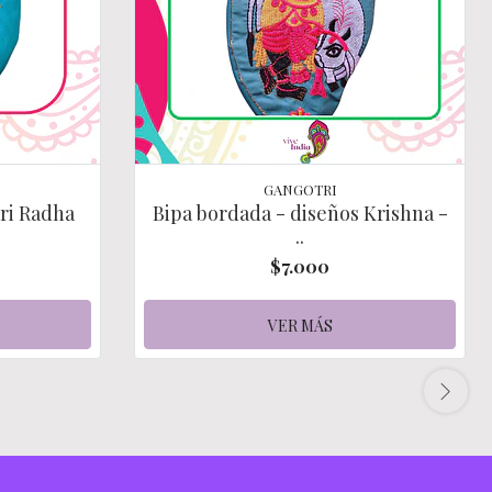
GANGOTRI
ri Radha
Bipa bordada - diseños Krishna -
..
$7.000
VER MÁS