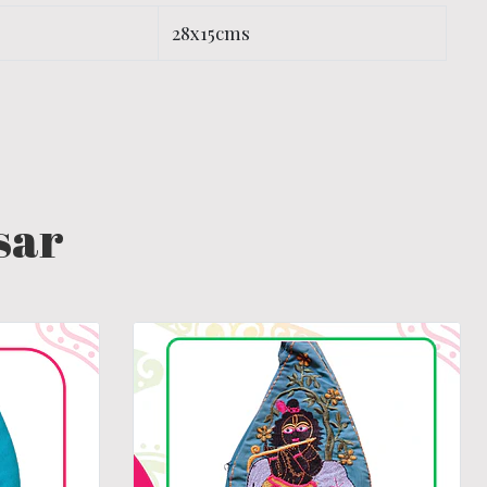
28x15cms
sar