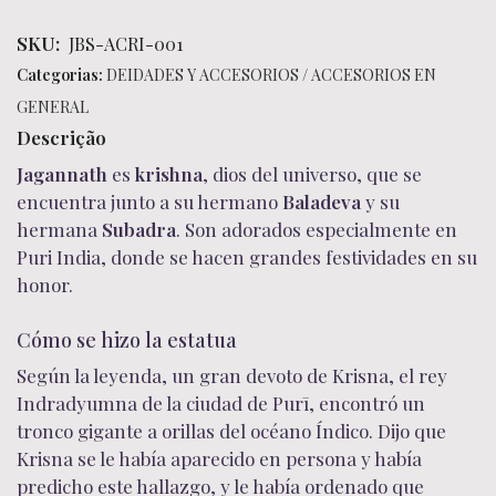
SKU:
JBS-ACRI-001
Categorias:
DEIDADES Y ACCESORIOS
/
ACCESORIOS EN
GENERAL
Descrição
Jagannath
es
krishna
, dios del universo, que se
encuentra junto a su hermano
Baladeva
y su
hermana
Subadra
.
Son adorados especialmente en
Puri India, donde se hacen grandes festividades en su
honor.
Cómo se hizo la estatua
Según la leyenda, un gran devoto de Krisna, el rey
Indradyumna de la ciudad de Purī, encontró un
tronco gigante a orillas del océano Índico. Dijo que
Krisna se le había aparecido en persona y había
predicho este hallazgo, y le había ordenado que