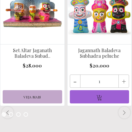
Set Altar Jaganath
Jagannath Baladeva
Baladeva Subad..
Subhadra peluche
$28.000
$20.000
-
+
VEJA MAIS