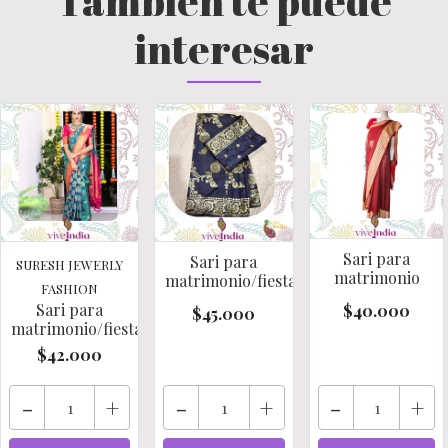
También te puede
interesar
Sari para
Sari para
SURESH JEWERLY
matrimonio
matrimonio/fiestas/cere..
FASHION
Sari para
$40.000
$45.000
matrimonio/fiestas/cere..
$42.000
-
+
-
+
-
+