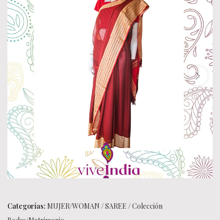
Categorías:
MUJER/WOMAN
/
SAREE
/
Colección