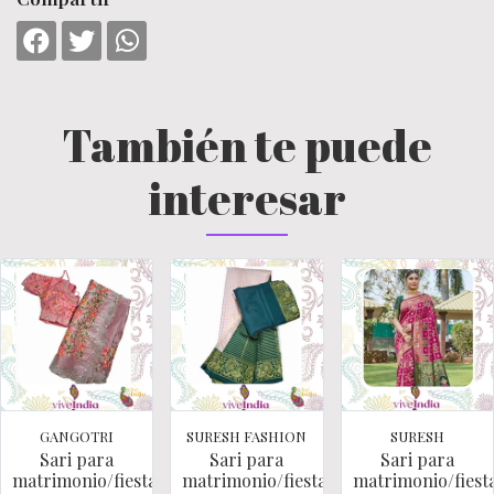
También te puede
interesar
GANGOTRI
SURESH FASHION
SURESH
Sari para
Sari para
Sari para
matrimonio/fiestas/cere..
matrimonio/fiestas/cere..
matrimonio/fiesta