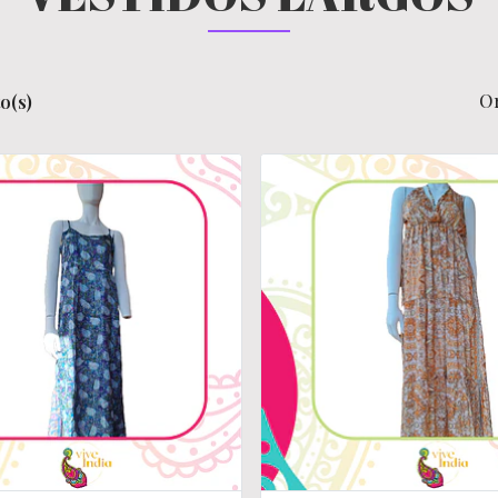
O
o(s)