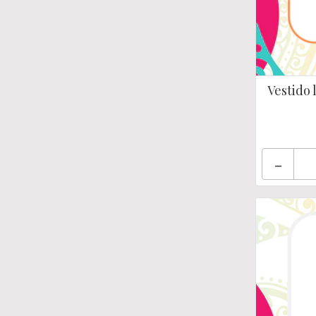
Vestido 
-