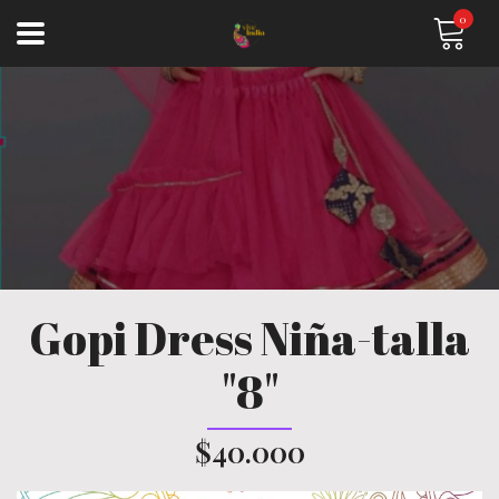
0
Gopi Dress Niña-talla
"8"
$40.000