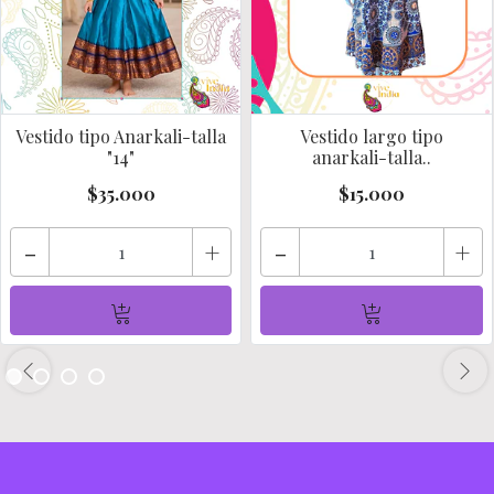
Vestido tipo Anarkali-talla
Vestido largo tipo
"14"
anarkali-talla..
$35.000
$15.000
-
+
-
+