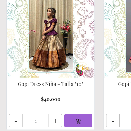
Gopi Dress Niña - Talla "10"
Gopi 
$40.000
-
+
-