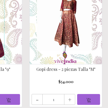
la "9"
Gopi dress - 2 piezas Talla "M"
$54.000
-
+