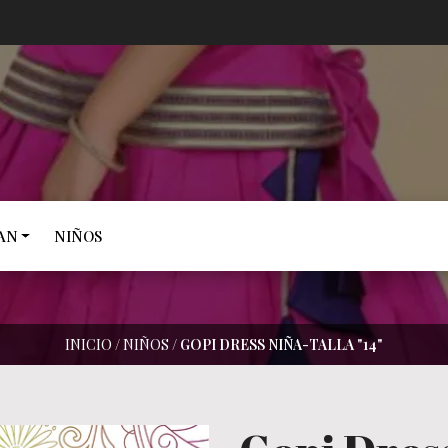
AN
NIÑOS
INICIO
/
NIÑOS
/
GOPI DRESS NIÑA-TALLA "14"