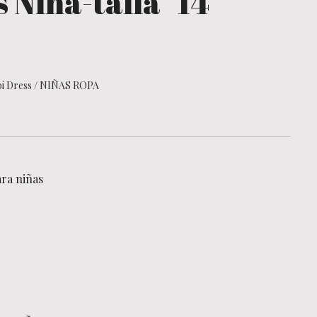
 Niña-talla "14"
i Dress
/
NIÑAS ROPA
ara niñas