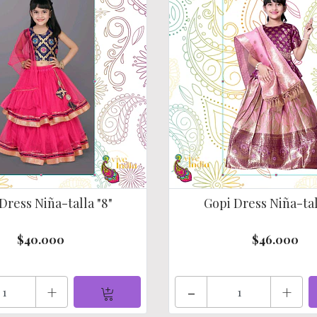
Dress Niña-talla "8"
Gopi Dress Niña-tal
$40.000
$46.000
+
-
+