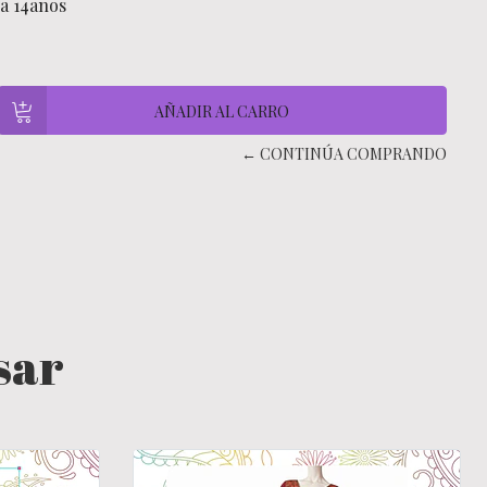
a 14años
← CONTINÚA COMPRANDO
sar