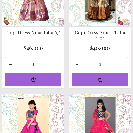
Gopi Dress Niña-talla "9"
Gopi Dress Niña - Talla
"10"
$46.000
$40.000
-
+
-
+