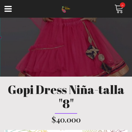
0
Gopi Dress Niña-talla
"8"
$40.000