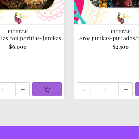
NIDHIVAN
NIDHIVAN
llas con perlitas-Jumkas
Aros jumkas-pintados
$6.000
$2.500
+
-
+