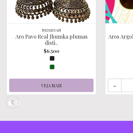
NIDHIVAN
Aro Pavo Real Jhumka plumas
Aros Argo
disti..
$6.500
-
VEJA MAIS