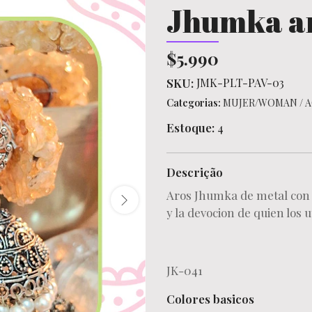
Jhumka ar
$5.990
SKU:
JMK-PLT-PAV-03
Categorias:
MUJER/WOMAN
/
A
Estoque:
4
Descrição
Aros Jhumka de metal con p
y la devocion de quien los u
JK-041
Colores basicos