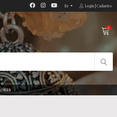
Br
Login | Cadastro
0
LORES