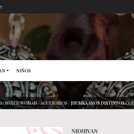
05
AN
NIÑOS
O
/
MUJER/WOMAN
/
ACCESORIOS
/
JHUMKA AROS DISTINTOS CO
NIDHIVAN