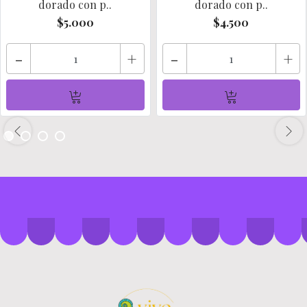
dorado con p..
dorado con p..
$5.000
$4.500
-
+
-
+