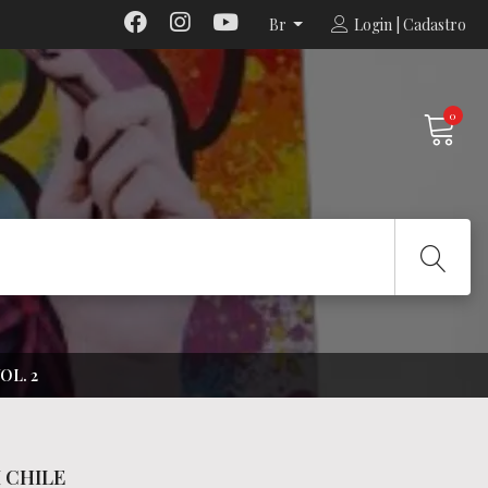
Br
Login | Cadastro
0
OL. 2
 CHILE