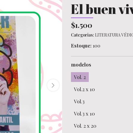
El buen viv
$1.500
Categorias:
LITERATURA VÉDI
Estoque:
100
modelos
Vol. 2
Vol.2 x 10
Vol.3
Vol.3 x 10
Vol. 2 x 20