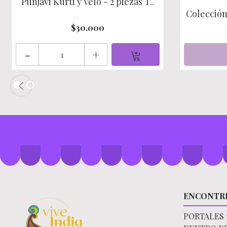
Punjavi Kurti y Velo - 2 piezas T..
Colección 
$30.000
-
+
ENCONTR
PORTALES 