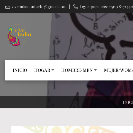
viveindiacontacto@gmail.com
|
Ligue para nós: +569 817144
INICIO
HOGAR
HOMBRE/MEN
MUJER/WOM
INÍC