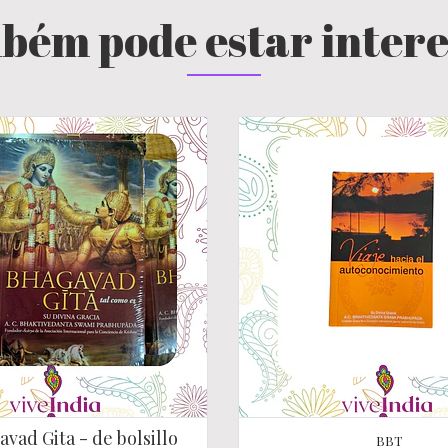
bém pode estar inter
avad Gita - de bolsillo
BBT