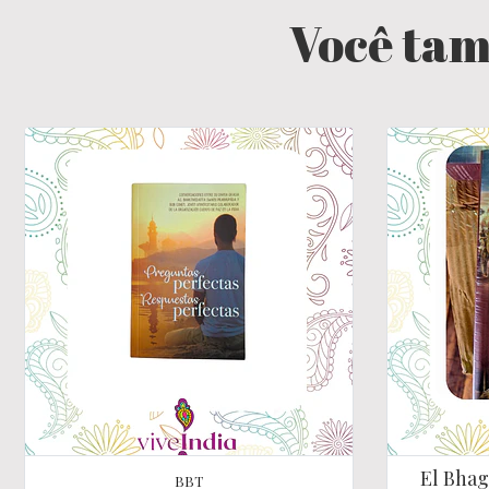
Você tam
El Bhag
BBT