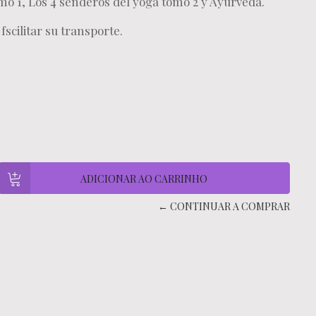
mo 1, Los 4 senderos del yoga tomo 2 y Ayurveda.
scilitar su transporte.
← CONTINUAR A COMPRAR