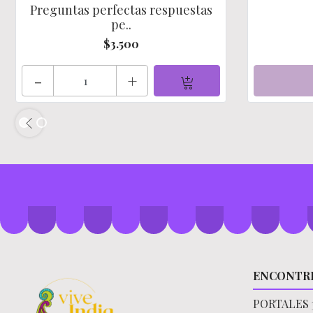
Preguntas perfectas respuestas
pe..
$3.500
-
+
ENCONTR
PORTALES 