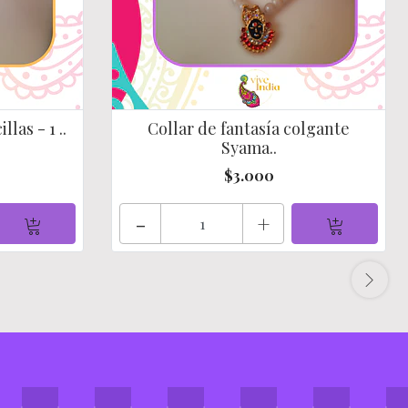
las - 1 ..
Collar de fantasía colgante
Syama..
$3.000
-
+