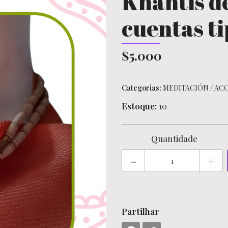
Khantis de
cuentas t
$5.000
Categorias:
MEDITACIÓN
/
ACC
Estoque:
10
Quantidade
-
+
Partilhar