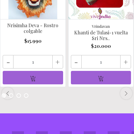
Nrisimha Deva - Rostro
Vrindavan
colgable
Khanti de Tulasi-1 vuelta
Sri Nrs..
$15.990
$20.000
-
+
-
+