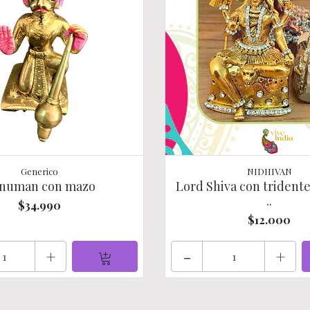
Generico
NIDHIVAN
numan con mazo
Lord Shiva con trident
..
$34.990
$12.000
+
-
+