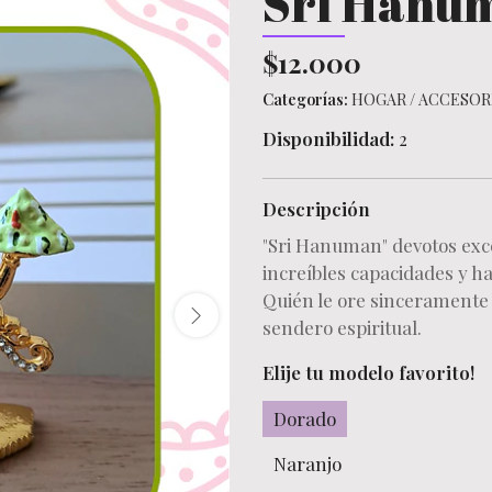
Sri Hanum
$12.000
Categorías:
HOGAR
/
ACCESOR
Disponibilidad:
2
Descripción
"Sri Hanuman" devotos exc
increíbles capacidades y ha
Quién le ore sinceramente s
sendero espiritual.
Elije tu modelo favorito!
Dorado
Naranjo