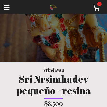
0
Vrindavan
Sri Nrsimhadev
pequeño - resina
$8.500