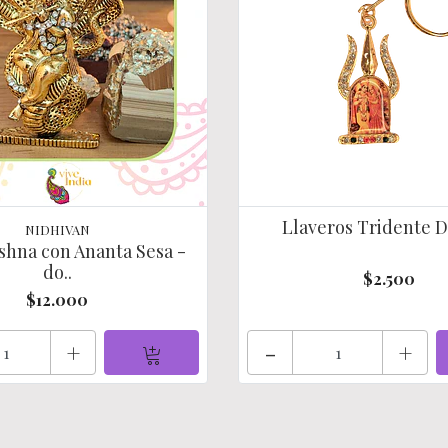
Llaveros Tridente 
NIDHIVAN
shna con Ananta Sesa -
do..
$2.500
$12.000
+
-
+