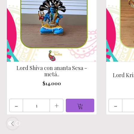
Lord Shiva con ananta Sesa -
metá..
Lord Kri
$14.000
-
+
-