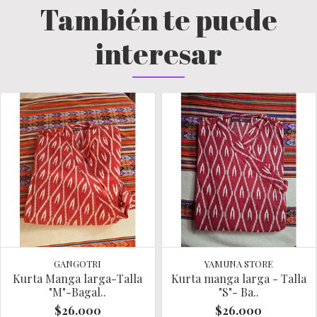
También te puede
interesar
GANGOTRI
YAMUNA STORE
Kurta Manga larga-Talla
Kurta manga larga - Talla
"M"-Bagal..
"S"- Ba..
$26.000
$26.000