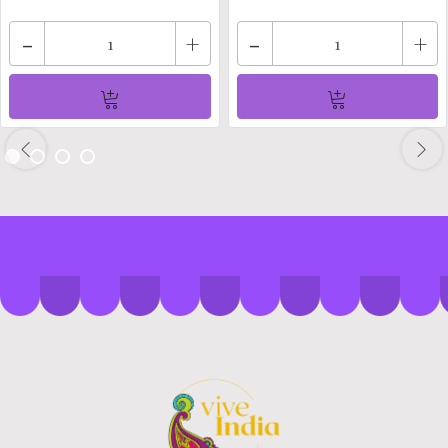
-
+
-
+