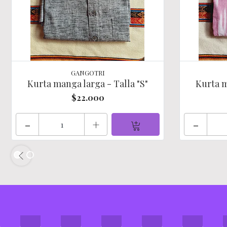
GANGOTRI
Kurta manga larga - Talla "S"
Kurta m
$22.000
-
+
-