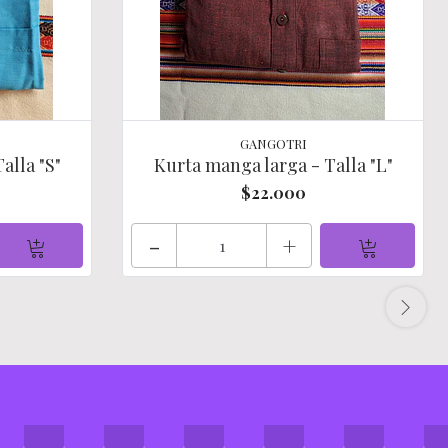
GANGOTRI
alla "S"
Kurta manga larga - Talla "L"
$22.000
-
+