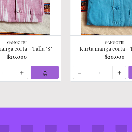
GANGOTRI
GANGOTRI
anga corta - Talla "S"
Kurta manga corta - T
$20.000
$20.000
+
-
+