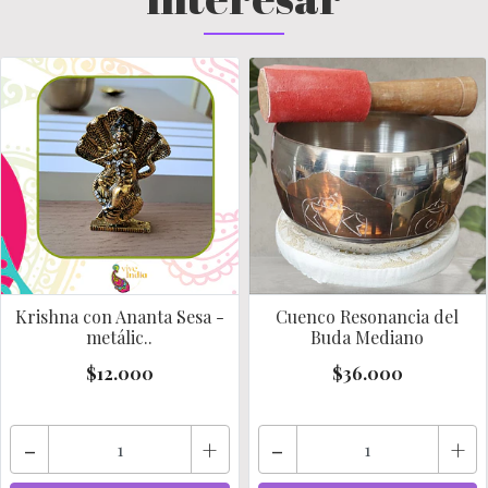
Krishna con Ananta Sesa -
Cuenco Resonancia del
metálic..
Buda Mediano
$12.000
$36.000
-
+
-
+