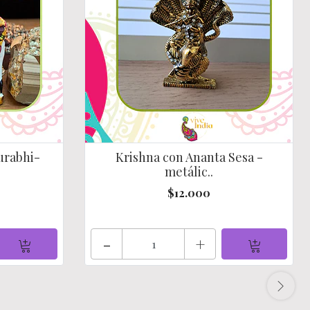
urabhi-
Krishna con Ananta Sesa -
metálic..
$12.000
-
+