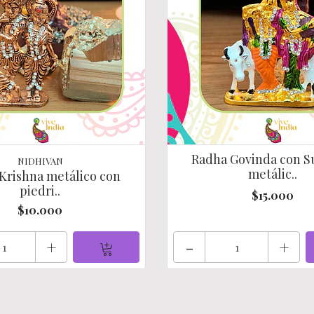
Radha Govinda con S
NIDHIVAN
metálic..
Krishna metálico con
piedri..
$15.000
$10.000
+
-
+