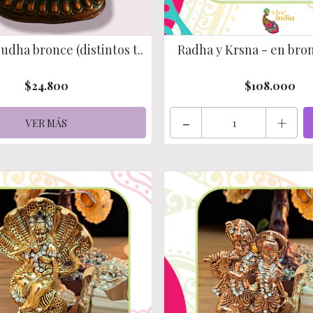
udha bronce (distintos t..
Radha y Krsna - en br
$24.800
$108.000
-
+
VER MÁS