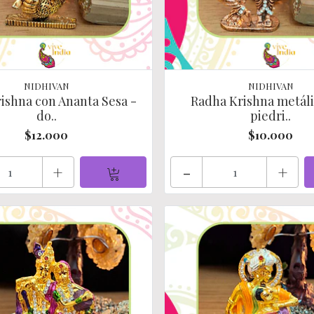
NIDHIVAN
NIDHIVAN
ishna con Ananta Sesa -
Radha Krishna metál
do..
piedri..
$12.000
$10.000
+
-
+