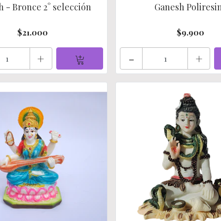
 - Bronce 2° selección
Ganesh Poliresi
$21.000
$9.900
+
-
+