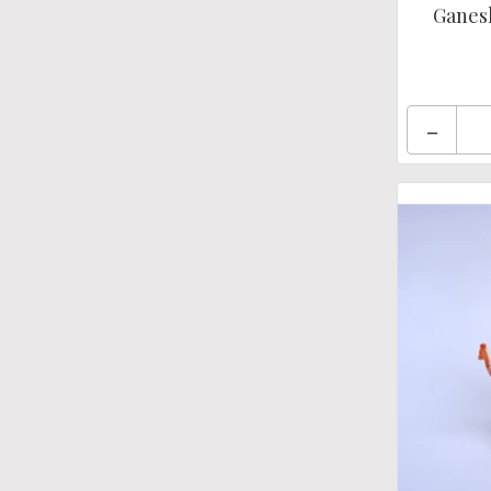
Ganesh
-