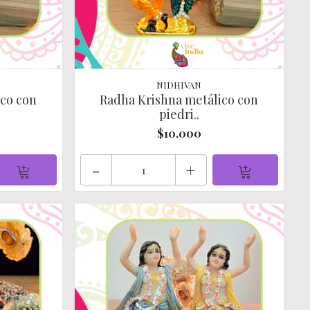
NIDHIVAN
ico con
Radha Krishna metálico con
piedri..
$10.000
-
+