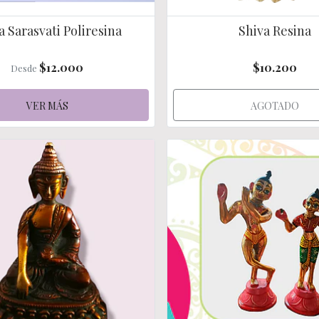
a Sarasvati Poliresina
Shiva Resina
$12.000
$10.200
Desde
VER MÁS
AGOTADO