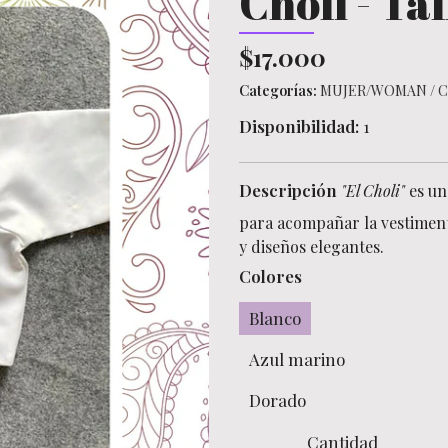
Choli - Tal
$17.000
Categorías:
MUJER/WOMAN
/
C
Disponibilidad:
1
Descripción
"El Choli"
es un
para acompañar la vestimen
y diseños elegantes.
Colores
Blanco
Azul marino
Dorado
Cantidad