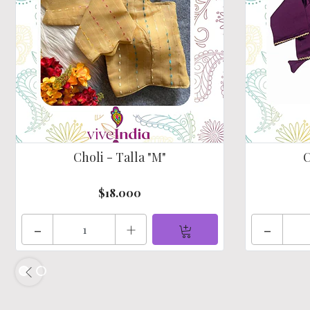
Choli - Talla "M"
C
$18.000
-
+
-