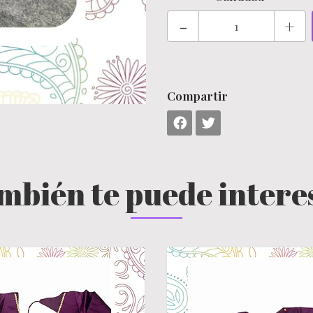
-
+
Compartir
mbién te puede intere