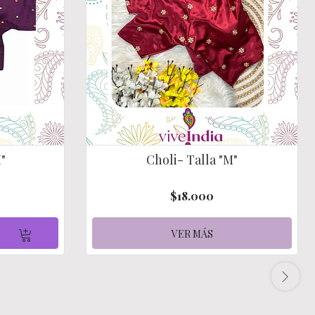
M"
Choli- Talla "M"
$18.000
VER MÁS