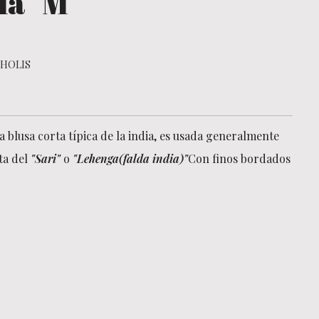
la "M"
HOLIS
a blusa corta típica de la india, es usada generalmente
ta del
"Sari"
o
"Lehenga(falda india)"
Con finos bordados