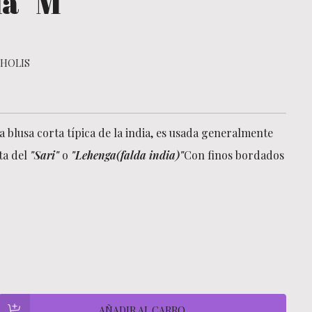
la "M"
HOLIS
a blusa corta típica de la india, es usada generalmente
ta del
"Sari"
o
"Lehenga(falda india)"
Con finos bordados