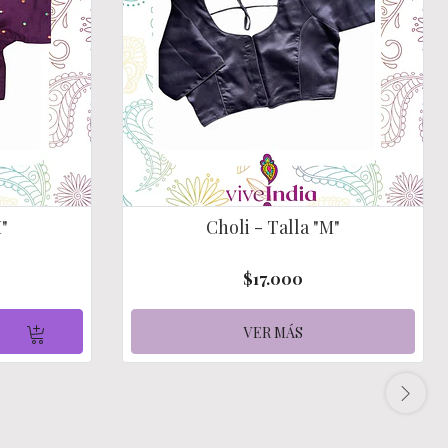
M"
Choli - Talla "M"
$17.000
VER MÁS