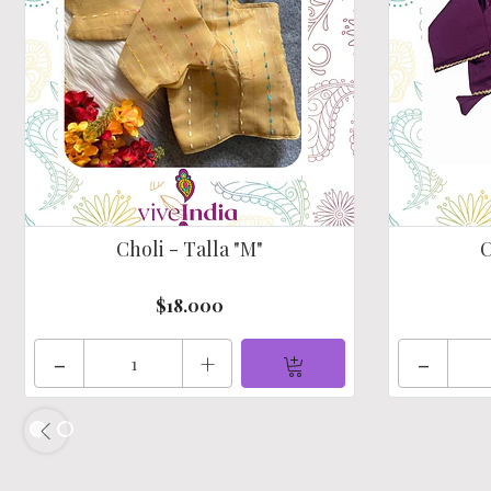
Choli - Talla "M"
C
$18.000
-
+
-