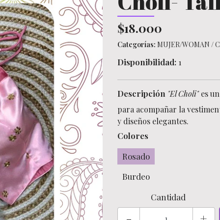
Choli- Tal
$18.000
Categorías:
MUJER/WOMAN
/
C
Disponibilidad:
1
Descripción
"El Choli"
es un
para acompañar la vestimen
y diseños elegantes.
Colores
Rosado
Burdeo
Cantidad
-
+