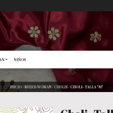
AN
NIÑOS
INICIO
/
MUJER/WOMAN
/
CHOLIS
/
CHOLI- TALLA "M"