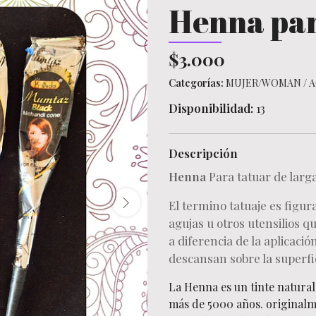
Henna par
$3.000
Categorías:
MUJER/WOMAN
/
A
Disponibilidad:
13
Descripción
Henna
Para tatuar de larg
El termino tatuaje es figur
agujas u otros utensilios q
a diferencia de la aplicac
descansan sobre la superfic
La Henna es un tinte natural
más de 5000 años. originalm