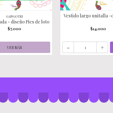
Vestido largo unitalla -d
GANGOTRI
da - diseño Pies de loto
$7.000
$14.000
-
+
VER MÁS