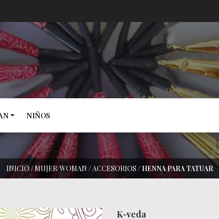
AN
NIÑOS
INICIO
/
MUJER/WOMAN
/
ACCESORIOS
/
HENNA PARA TATUAR
K-veda