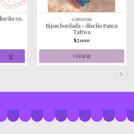
iseño co..
GANGOTRI
Bipas bordada - diseño Panca
Tattwa
$7.000
VER MÁS