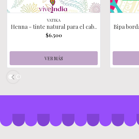
VATIKA
Henna - tinte natural para el cab..
Bipa borda
$6.500
VER MÁS