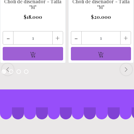
Choli de diseñador - Talla
Choli de diseñador - Talla
"M"
"M"
$18.000
$20.000
-
+
-
+