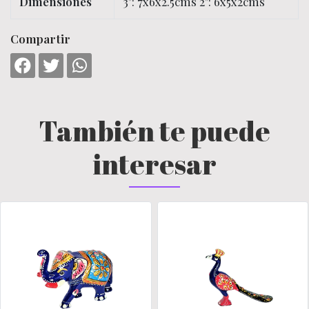
Dimensiones
3": 7x6x2.5cms 2": 6x5x2cms
Compartir
También te puede
interesar