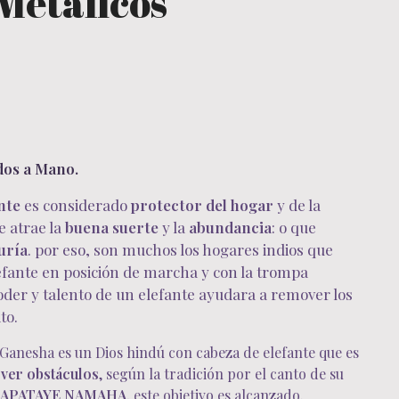
Metálicos
dos a Mano.
nte
es considerado
protector del hogar
y de la
e atrae la
buena suerte
y la
abundancia
: o que
uría
. por eso, son muchos los hogares indios que
efante en posición de marcha y con la trompa
poder y talento de un elefante ayudara a remover los
to.
anesha es un Dios hindú con cabeza de elefante que es
ver obstáculos
, según la tradición por el canto de su
APATAYE NAMAHA
, este objetivo es alcanzado.