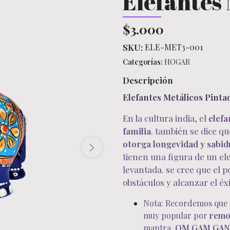
Elefantes 
$3.000
SKU:
ELE-MET3-001
Categorías:
HOGAR
Descripción
Elefantes Metálicos Pinta
En la cultura india, el
elefa
familia
. también se dice qu
otorga longevidad y sabid
tienen una figura de un el
levantada. se cree que el 
obstáculos y alcanzar el éxi
Nota: Recordemos que G
muy popular por
remo
mantra,
OM GAM GAN