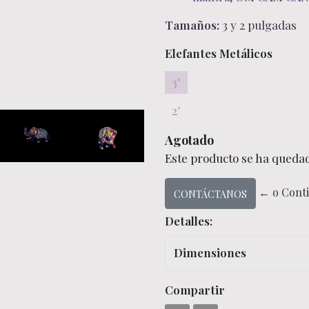
Tamaños:
3 y 2 pulgadas
Elefantes Metálicos
3"
2"
Agotado
Este producto se ha quedad
← o Cont
CONTÁCTANOS
Detalles:
Dimensiones
Compartir