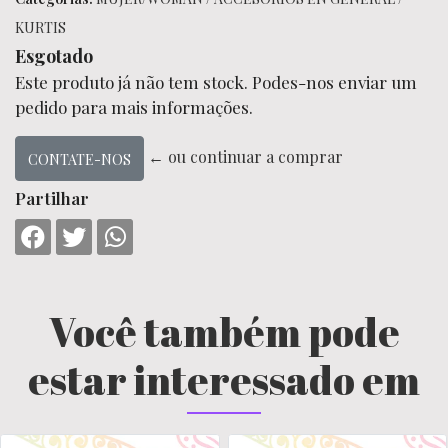
KURTIS
Esgotado
Este produto já não tem stock. Podes-nos enviar um
pedido para mais informações.
← ou continuar a comprar
CONTATE-NOS
Partilhar
Você também pode
estar interessado em