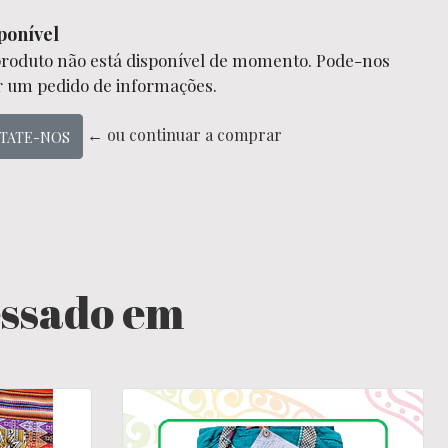
ponível
produto não está disponível de momento. Pode-nos
r um pedido de informações.
← ou continuar a comprar
TATE-NOS
essado em