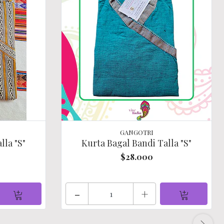
GANGOTRI
lla "S"
Kurta Bagal Bandi Talla "S"
$28.000
-
+