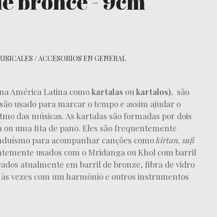
de bronce - 9cm
USICALES
/
ACCESORIOS EN GENERAL
(na América Latina como
kartalas
ou
kartalos),
são
ão usado para marcar o tempo e assim ajudar o
itmo das músicas. As kartalas são formadas por dois
a ou uma fita de pano. Eles são frequentemente
hinduísmo para acompanhar canções como
kirtan, sufi
entemente usados com o Mridanga ou Khol com barril
ados atualmente em barril de bronze, fibra de vidro
 e às vezes com um harmônio e outros instrumentos