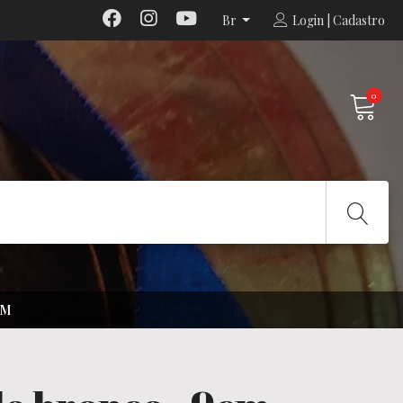
Br
Login | Cadastro
0
CM