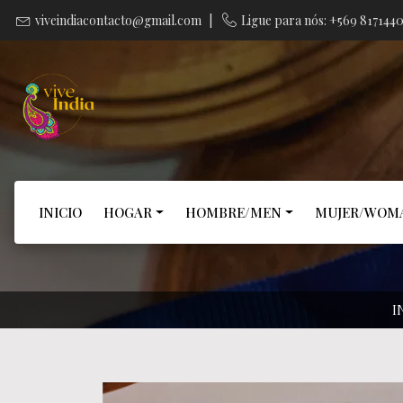
viveindiacontacto@gmail.com
|
Ligue para nós: +569 817144
INICIO
HOGAR
HOMBRE/MEN
MUJER/WOM
I