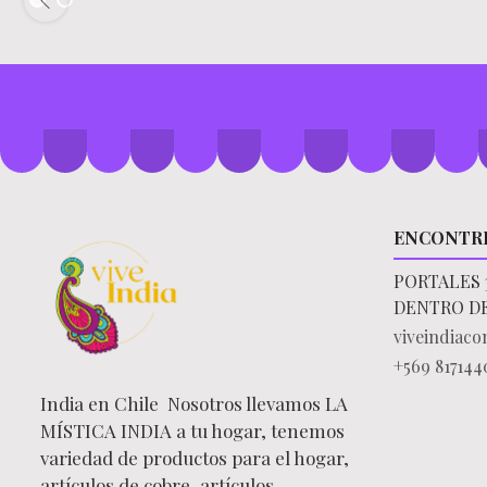
ENCONTR
PORTALES 
DENTRO D
viveindiac
+569 817144
India en Chile Nosotros llevamos LA
MÍSTICA INDIA a tu hogar, tenemos
variedad de productos para el hogar,
artículos de cobre, artículos