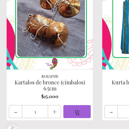
MAYAPUR
Kartalos de bronce (címbalos)
Kurta b
6.5cm
$15.000
-
+
-