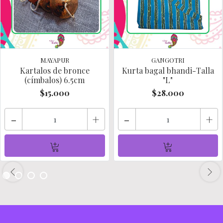
MAYAPUR
GANGOTRI
Kartalos de bronce
Kurta bagal bhandi-Talla
(címbalos) 6.5cm
"L"
$15.000
$28.000
-
+
-
+