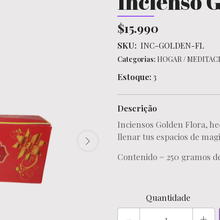
Incienso 
$15.990
SKU:
INC-GOLDEN-FL
Categorias:
HOGAR
/
MEDITAC
Estoque:
3
Descrição
Inciensos Golden Flora, he
llenar tus espacios de mag
Contenido = 250 gramos de
Quantidade
-
+