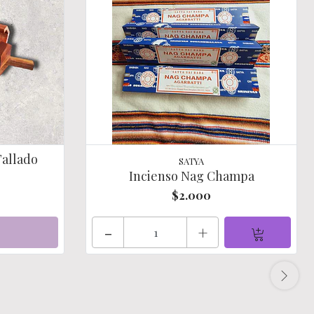
Tallado
SATYA
Incienso Nag Champa
$2.000
-
+