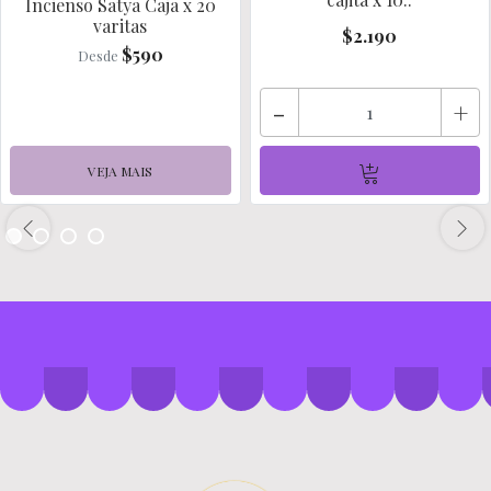
Incienso Satya Caja x 20
varitas
$2.190
$590
Desde
-
+
VEJA MAIS