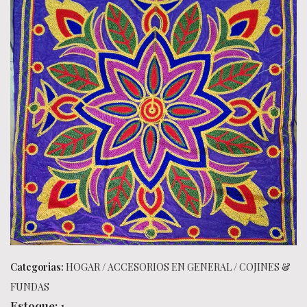
Categorias:
HOGAR
/
ACCESORIOS EN GENERAL
/
COJINES &
FUNDAS
Estoque:
1