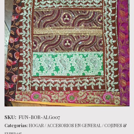
SKU:
FUN-BOR-ALG007
Categorias:
HOGAR
/
ACCESORIOS EN GENERAL
/
COJINES &