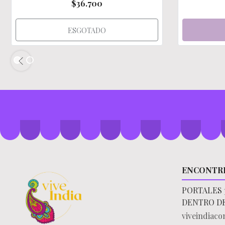
$36.700
ESGOTADO
ENCONTR
PORTALES 
DENTRO D
viveindiac