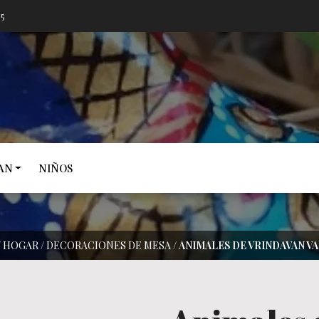
05
AN
NIÑOS
/
HOGAR
/
DECORACIONES DE MESA
/
ANIMALES DE VRINDAVAN V