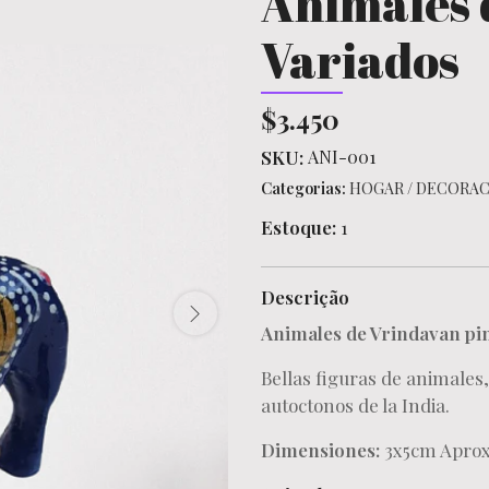
Animales 
Variados
$3.450
SKU:
ANI-001
Categorias:
HOGAR
/
DECORAC
Estoque:
1
Descrição
Animales de Vrindavan pi
Bellas figuras de animales,
autoctonos de la India.
Dimensiones:
3x5cm Apro