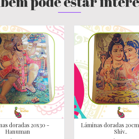
bém pode estar inter
as doradas 20x30 -
Láminas doradas 20cm
Hanuman
Shiv..