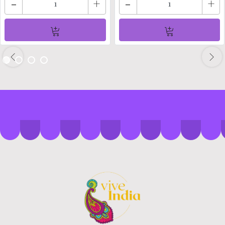
-
+
-
+