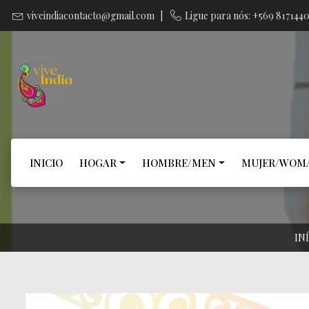
viveindiacontacto@gmail.com
|
Ligue para nós: +569 817144
INICIO
HOGAR
HOMBRE/MEN
MUJER/WOM
IN