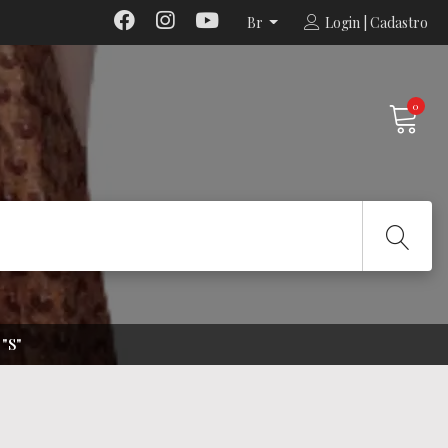
Br
Login | Cadastro
0
"S"