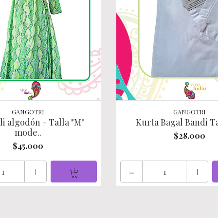
GANGOTRI
GANGOTRI
i algodón - Talla "M"
Kurta Bagal Bandi Ta
mode..
$28.000
$45.000
+
-
+