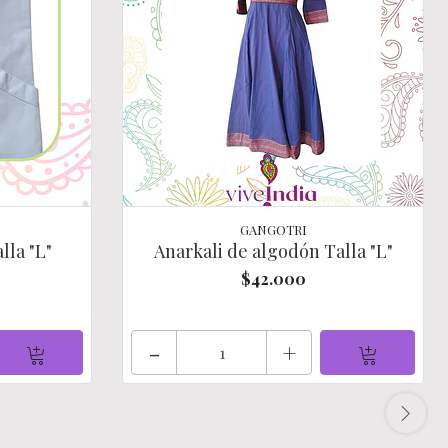
GANGOTRI
lla "L"
Anarkali de algodón Talla "L"
$42.000
-
+