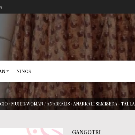
05
AN
NIÑOS
ÍCIO
/
MUJER/WOMAN
/
ANARKALIS
/
ANARKALI SEMISEDA - TALLA 
GANGOTRI