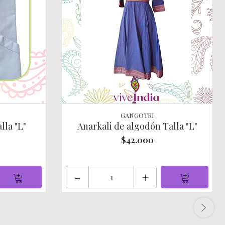
GANGOTRI
lla "L"
Anarkali de algodón Talla "L"
$42.000
-
+