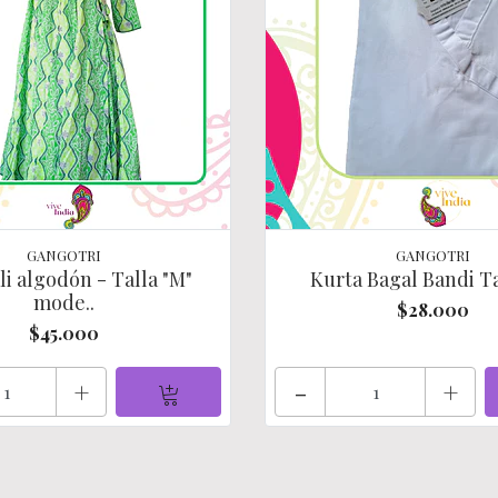
GANGOTRI
GANGOTRI
i algodón - Talla "M"
Kurta Bagal Bandi Ta
mode..
$28.000
$45.000
+
-
+