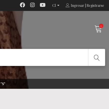
Cl
Ingresar | Registrarse
0
"S"